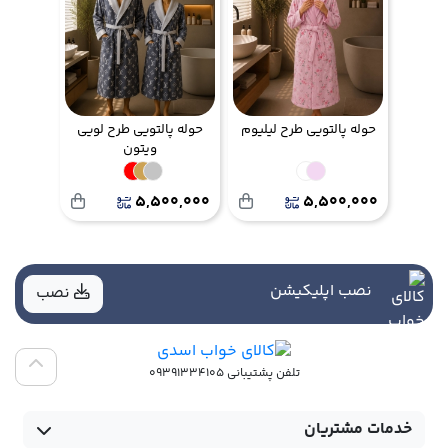
حوله پالتویی طرح لیلیوم
حوله پالتویی طرح لویی
ویتون
5,500,000
5,500,000
نصب اپلیکیشن
نصب
تلفن پشتیبانی 09391334105
خدمات مشتریان