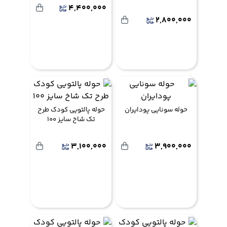
4,400,000
2,800,000
حوله سونایی پودایران
حوله پالتویی کودک طرح
تک شاخ سایز 100
3,100,000
3,900,000